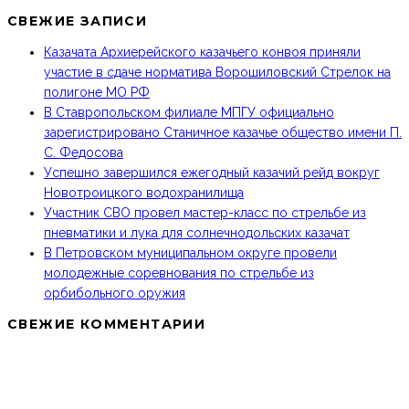
СВЕЖИЕ ЗАПИСИ
Казачата Архиерейского казачьего конвоя приняли
участие в сдаче норматива Ворошиловский Стрелок на
полигоне МО РФ
В Ставропольском филиале МПГУ официально
зарегистрировано Станичное казачье общество имени П.
С. Федосова
Успешно завершился ежегодный казачий рейд вокруг
Новотроицкого водохранилища
Участник СВО провел мастер-класс по стрельбе из
пневматики и лука для солнечнодольских казачат
В Петровском муниципальном округе провели
молодежные соревнования по стрельбе из
орбибольного оружия
СВЕЖИЕ КОММЕНТАРИИ
МКО ТКВ «ТЕРЦЫ» В СОЦИАЛЬНЫХ СЕТЯХ: