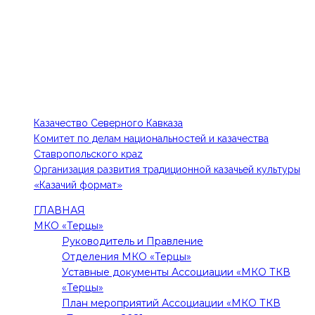
КОНТАКТЫ
Тел: 8-918-779-87-75, 8-988-102-84-48
E-mail: 1kia@mail.ru, kazak-edinstvo@mail.ru
ПОЛЕЗНЫЕ ССЫЛКИ
Казачество Северного Кавказа
Комитет по делам национальностей и казачества
Ставропольского краz
Организация развития традиционной казачьей культуры
«Казачий формат»
ГЛАВНАЯ
МКО «Терцы»
Руководитель и Правление
Отделения МКО «Терцы»
Уставные документы Ассоциации «МКО ТКВ
«Терцы»
План мероприятий Ассоциации «МКО ТКВ