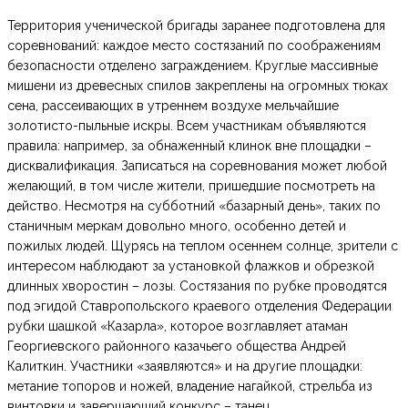
Территория ученической бригады заранее подготовлена для
соревнований: каждое место состязаний по соображениям
безопасности отделено заграждением. Круглые массивные
мишени из древесных спилов закреплены на огромных тюках
сена, рассеивающих в утреннем воздухе мельчайшие
золотисто-пыльные искры. Всем участникам объявляются
правила: например, за обнаженный клинок вне площадки –
дисквалификация. Записаться на соревнования может любой
желающий, в том числе жители, пришедшие посмотреть на
действо. Несмотря на субботний «базарный день», таких по
станичным меркам довольно много, особенно детей и
пожилых людей. Щурясь на теплом осеннем солнце, зрители с
интересом наблюдают за установкой флажков и обрезкой
длинных хворостин – лозы. Состязания по рубке проводятся
под эгидой Ставропольского краевого отделения Федерации
рубки шашкой «Казарла», которое возглавляет атаман
Георгиевского районного казачьего общества Андрей
Калиткин. Участники «заявляются» и на другие площадки:
метание топоров и ножей, владение нагайкой, стрельба из
винтовки и завершающий конкурс – танец.