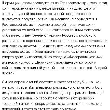
Шермиции начали проводиться на Ставрополье три года назад,
хотя терские казаки и раньше выезжали на Дон, где этот
этнокультурный военно-спортивный праздник давно
пользуется популярностью. Он масштабно проводится в
Ростовской области осенью и весной, привлекая сотни
участников со всей страны, и считается важным фактором
событийного внутреннего туризма России, способного
развиваться в перспективном направлении этнографических и
сельских маршрутов. Еще шесть лет назад казачьи состязания
на уровне области были признаны национальным видом
спорта донских казаков, была создана «Федерация казачьих
воинских искусств Шермиции», президентом которой и
сейчас является видный ученый, профессор, этнограф Андрей
Яровой.
Смысл соревнований состоит в мастерстве рубки шашкой,
меткости стрельбы, в навыках рукопашного, кулачного боя,
искусства народного танца. И сегодня программа Шермиций
хоть и вариативна, но строится с учетом исторических
традиций: на них и теперь съезжаются семьями в несколько
поколений и состязаются от мала до велика.