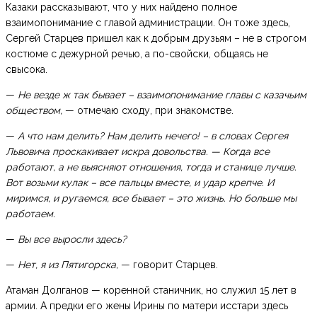
Казаки рассказывают, что у них найдено полное
взаимопонимание с главой администрации. Он тоже здесь,
Сергей Старцев пришел как к добрым друзьям – не в строгом
костюме с дежурной речью, а по-свойски, общаясь не
свысока.
—
Не везде ж так бывает – взаимопонимание главы с казачьим
обществом,
— отмечаю сходу, при знакомстве.
—
А что нам делить? Нам делить нечего! – в словах Сергея
Львовича проскакивает искра довольства. — Когда все
работают, а не выясняют отношения, тогда и станице лучше.
Вот возьми кулак – все пальцы вместе, и удар крепче. И
миримся, и ругаемся, все бывает – это жизнь. Но больше мы
работаем.
—
Вы все выросли здесь?
—
Нет, я из Пятигорска,
— говорит Старцев.
Атаман Долганов — коренной станичник, но служил 15 лет в
армии. А предки его жены Ирины по матери исстари здесь