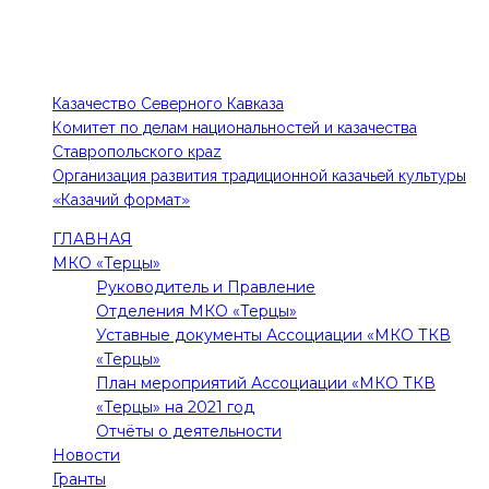
Тел: 8-918-779-87-75, 8-988-102-84-48
E-mail: 1kia@mail.ru, kazak-edinstvo@mail.ru
ПОЛЕЗНЫЕ ССЫЛКИ
Казачество Северного Кавказа
Комитет по делам национальностей и казачества
Ставропольского краz
Организация развития традиционной казачьей культуры
«Казачий формат»
ГЛАВНАЯ
МКО «Терцы»
Руководитель и Правление
Отделения МКО «Терцы»
Уставные документы Ассоциации «МКО ТКВ
«Терцы»
План мероприятий Ассоциации «МКО ТКВ
«Терцы» на 2021 год
Отчёты о деятельности
Новости
Гранты