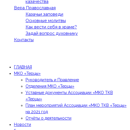
казачества
Вера Православная
Казачьи заповеди
Основные молитвы
Как вести себя в храме?
Задай вопрос духовнику
Контакты
Все права защищены! 2021 @Молодежное движение
"Терцы"
ГЛАВНАЯ
МКО «Терцы»
Руководитель и Правление
Отделения МКО «Терцы»
Уставные документы Ассоциации «МКО ТКВ
«Терцы»
План мероприятий Ассоциации «МКО ТКВ «Терцы»
на 2021 год
Отчёты о деятельности
Новости