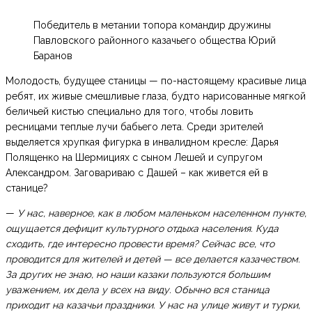
Победитель в метании топора командир дружины
Павловского районного казачьего общества Юрий
Баранов
Молодость, будущее станицы — по-настоящему красивые лица
ребят, их живые смешливые глаза, будто нарисованные мягкой
беличьей кистью специально для того, чтобы ловить
ресницами теплые лучи бабьего лета. Среди зрителей
выделяется хрупкая фигурка в инвалидном кресле: Дарья
Полященко на Шермициях с сыном Лешей и супругом
Александром. Заговариваю с Дашей – как живется ей в
станице?
—
У нас, наверное, как в любом маленьком населенном пункте,
ощущается дефицит культурного отдыха населения. Куда
сходить, где интересно провести время? Сейчас все, что
проводится для жителей и детей — все делается казачеством.
За других не знаю, но наши казаки пользуются большим
уважением, их дела у всех на виду. Обычно вся станица
приходит на казачьи праздники. У нас на улице живут и турки,