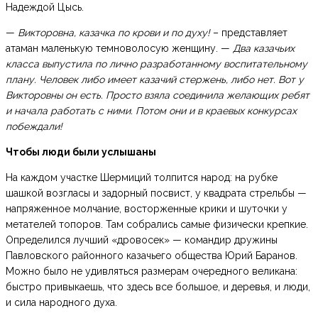
Надеждой Цысь.
—
Викторовна, казачка по крови и по духу!
– представляет
атаман маленькую темноволосую женщину. —
Два казачьих
класса выпустила по лично разработанному воспитательному
плану. Человек либо имеет казачий стержень, либо нет. Вот у
Викторовны он есть. Просто взяла соединила желающих ребят
и начала работать с ними. Потом они и в краевых конкурсах
побеждали!
Чтобы люди были услышаны
На каждом участке Шермиций толпится народ: на рубке
шашкой возгласы и задорный посвист, у квадрата стрельбы —
напряженное молчание, восторженные крики и шуточки у
метателей топоров. Там собрались самые физически крепкие.
Определился лучший «дровосек» — командир дружины
Павловского районного казачьего общества Юрий Баранов.
Можно было не удивляться размерам очередного великана:
быстро привыкаешь, что здесь все большое, и деревья, и люди,
и сила народного духа.