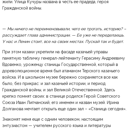
жили. Улица Кучуры названа в честь ее прадеда, героя
Гражданской войны.
—
Мы ничего не переименовывали, чего ее трогать, историю? –
рассуждает глава администрации. — Ее уже не переделаешь.
У нас и Ленин стоит, все на своих местах. Пускай так и будет.
При этом казаки укрепили на фасаде казачьей управы
памятную табличку генерал-лейтенанту Герасиму Андреевичу
Вдовенко, уроженцу станицы Государственной, который в
дореволюционное время был атаманом Терского казачьего
войска. И в школьном музее бережно сохраняется все как
было, без прикрас: и зал казачьей истории, и период
Гражданской войны, и зал Великой Отечественной. Здесь
крепко помнят своих: в станице родился Герой Советского
Союза Иван Липчанский, его именем и назван музей. Ирина
Долганова мечтает открыть еще один зал – «Станица сегодня».
Знакомят меня еще с одним человеком, настоящим
энтузиастом — учителем русского языка и литературы