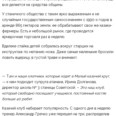
все делается на средства общины.
У станичного общества с таким ярко выраженным и не
случайным государственным самосознанием с 1990-х годов в
аренде 865 гектаров земли, ее обрабатывают свои же казаки-
фермеры. Есть и небольшой рынок, где проводится
ярмарочная торговля раз в неделю.
Вдалеке стайка детей собралась вокруг старших на
инструктаж по метанию ножа. Даже самые маленькие бросили
ловить ящерицу в густой траве и внимают.
— Т
ам и наши хлопчики, которые ходят в Малый казачий круг,
—
к нам подходит супруга атамана,
Ирина Долганова,
директор школы № 3 станицы Советской. –
Это наш клуб,
который свободно посещают учащиеся, постоянный костяк
больше 40 ребят.
Казачий клуб набирает популярность. С одного дня в неделю
тренер Александр Гречко уже перешел на три, распределив