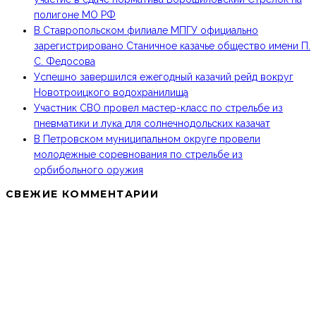
полигоне МО РФ
В Ставропольском филиале МПГУ официально
зарегистрировано Станичное казачье общество имени П.
С. Федосова
Успешно завершился ежегодный казачий рейд вокруг
Новотроицкого водохранилища
Участник СВО провел мастер-класс по стрельбе из
пневматики и лука для солнечнодольских казачат
В Петровском муниципальном округе провели
молодежные соревнования по стрельбе из
орбибольного оружия
СВЕЖИЕ КОММЕНТАРИИ
МКО ТКВ «ТЕРЦЫ» В СОЦИАЛЬНЫХ СЕТЯХ:
КОНТАКТЫ