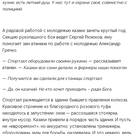
кухне, есть летний душ. У нас тут и охрана своя, совместно с
полицией.
А рядовой работой с молодежью казаки заняты круглый год.
Секцию рукопашного боя ведет Сергей Ризюков, ему
помогает зам атамана по работе с молодежью Александр
Гречко.
—
Спортзал оборудовали своими руками
, — рассказывает
атаман. —
Казаки все сами делали, и фермеры наши помогли.
—
Получается, вы сделали для станицы спортзал.
—
Да, он казачий. Но кто хочет приходить – ради Бога.
Спортзал размещается в здании бывшего правления колхоза.
Красивое строение из благородного розового туфа
находилось в запустении: окна — рассохшаяся столярка,
внутри мусор. Казаки привели в порядок часть здания. И пусть
не «евроремонт», но аккуратно: установлены тренажеры,
оборудованы залы для борьбы, раздевалки. И это немало, ведь