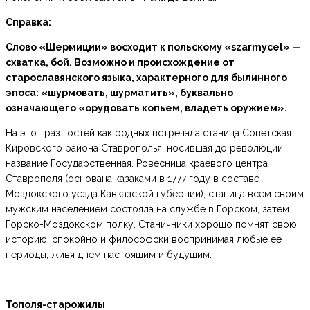
Справка:
Слово «Шермиции» восходит к польскому «szarmycel» —
схватка, бой. Возможно и происхождение от
старославянского языка, характерного для былинного
эпоса: «шурмовать, шурматить», буквально
означающего «орудовать копьем, владеть оружием».
На этот раз гостей как родных встречала станица Советская
Кировского района Ставрополья, носившая до революции
название Государственная. Ровесница краевого центра
Ставрополя (основана казаками в 1777 году в составе
Моздокского уезда Кавказской губернии), станица всем своим
мужским населением состояла на службе в Горском, затем
Горско-Моздокском полку. Станичники хорошо помнят свою
историю, спокойно и философски воспринимая любые ее
периоды, живя днем настоящим и будущим.
Тополя-старожилы