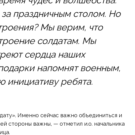
время чудес и волшебства.
 за праздничным столом. Но
троения? Мы верим, что
троение солдатам. Мы
греют сердца наших
подарки напомнят военным,
ю инициативу ребята.
дату». Именно сейчас важно объединиться и
й стороны важны, — отметил и.о. начальника
ица.