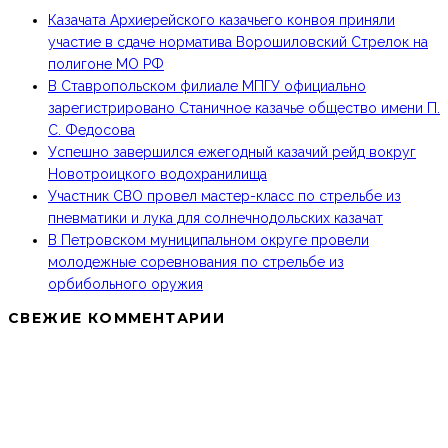
Казачата Архиерейского казачьего конвоя приняли
участие в сдаче норматива Ворошиловский Стрелок на
полигоне МО РФ
В Ставропольском филиале МПГУ официально
зарегистрировано Станичное казачье общество имени П.
С. Федосова
Успешно завершился ежегодный казачий рейд вокруг
Новотроицкого водохранилища
Участник СВО провел мастер-класс по стрельбе из
пневматики и лука для солнечнодольских казачат
В Петровском муниципальном округе провели
молодежные соревнования по стрельбе из
орбибольного оружия
СВЕЖИЕ КОММЕНТАРИИ
МКО ТКВ «ТЕРЦЫ» В СОЦИАЛЬНЫХ СЕТЯХ: