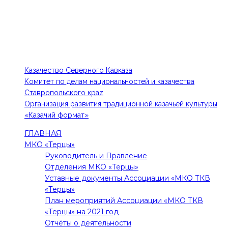
КОНТАКТЫ
Тел: 8-918-779-87-75, 8-988-102-84-48
E-mail: 1kia@mail.ru, kazak-edinstvo@mail.ru
ПОЛЕЗНЫЕ ССЫЛКИ
Казачество Северного Кавказа
Комитет по делам национальностей и казачества
Ставропольского краz
Организация развития традиционной казачьей культуры
«Казачий формат»
ГЛАВНАЯ
МКО «Терцы»
Руководитель и Правление
Отделения МКО «Терцы»
Уставные документы Ассоциации «МКО ТКВ
«Терцы»
План мероприятий Ассоциации «МКО ТКВ
«Терцы» на 2021 год
Отчёты о деятельности