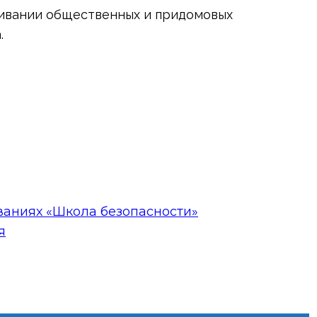
живании общественных и придомовых
.
ваниях «Школа безопасности»
я