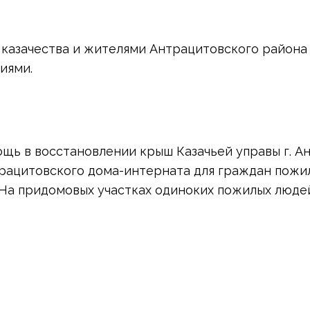
азачества и жителями Антрацитовского района 
иями.
ощь в восстановлении крыш Казачьей управы г. А
рацитовского дома-интерната для граждан пожил
 На придомовых участках одиноких пожилых людей