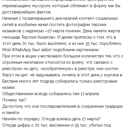
перенасыщено мусором, который облекают в форму как бы
достовернейших фактов.
Начиная с позавчерашнего дня казачий контент социальных
сетей в изобилии начал постить фотографии терских
казакаков с надписью «27 марта помним. День памяти жертв
геноцида Терских Казаков». И далее приписка о том, что в
этот день 70 тыс. было выселено, и из них 35 тыс. порублено.
Мой WhatsApp был забит подобными картинками.
При этом в акции участвовало большое количество тех, кто с
огромным негативом относится ко всему. что связано с
реестром, но дату, «изобретенную» в реестре, они охотно
берут на щит, не задумываясь, почему в этот день у кургана в
Беслане много лет подряд собирались только реестровые
казаки.
Общественники всегда собирались там 17 апреля.
Почему так?
Да потому что они последовательнее в сохранении традиции
и памяти.
Начнём по порядку. Откуда взялась дата 27 марта?
Откуда цифры о 70 тыс. высланных и 35 тыс. убитых под