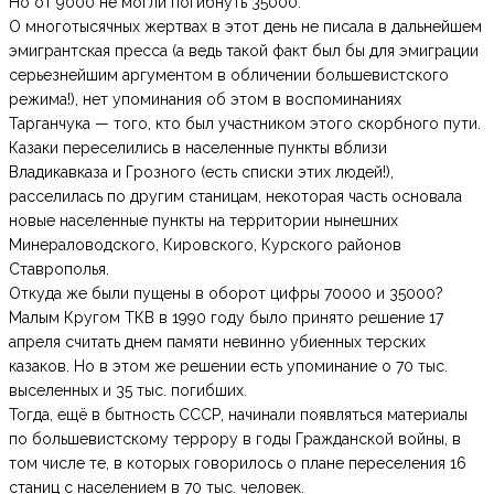
Но от 9000 не могли погибнуть 35000.
О многотысячных жертвах в этот день не писала в дальнейшем
эмигрантская пресса (а ведь такой факт был бы для эмиграции
серьезнейшим аргументом в обличении большевистского
режима!), нет упоминания об этом в воспоминаниях
Тарганчука — того, кто был участником этого скорбного пути.
Казаки переселились в населенные пункты вблизи
Владикавказа и Грозного (есть списки этих людей!),
расселилась по другим станицам, некоторая часть основала
новые населенные пункты на территории нынешних
Минераловодского, Кировского, Курского районов
Ставрополья.
Откуда же были пущены в оборот цифры 70000 и 35000?
Малым Кругом ТКВ в 1990 году было принято решение 17
апреля считать днем памяти невинно убиенных терских
казаков. Но в этом же решении есть упоминание о 70 тыс.
выселенных и 35 тыс. погибших.
Тогда, ещё в бытность СССР, начинали появляться материалы
по большевистскому террору в годы Гражданской войны, в
том числе те, в которых говорилось о плане переселения 16
станиц с населением в 70 тыс. человек.