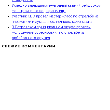
С. Федосова
Успешно завершился ежегодный казачий рейд вокруг
Новотроицкого водохранилища
Участник СВО провел мастер-класс по стрельбе из
пневматики и лука для солнечнодольских казачат
В Петровском муниципальном округе провели
молодежные соревнования по стрельбе из
орбибольного оружия
СВЕЖИЕ КОММЕНТАРИИ
МКО ТКВ «ТЕРЦЫ» В СОЦИАЛЬНЫХ СЕТЯХ:
КОНТАКТЫ
Тел: 8-918-779-87-75, 8-988-102-84-48
E-mail: 1kia@mail.ru, kazak-edinstvo@mail.ru
ПОЛЕЗНЫЕ ССЫЛКИ