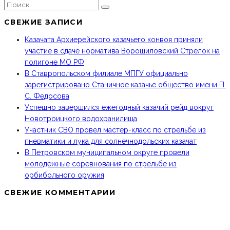
СВЕЖИЕ ЗАПИСИ
Казачата Архиерейского казачьего конвоя приняли
участие в сдаче норматива Ворошиловский Стрелок на
полигоне МО РФ
В Ставропольском филиале МПГУ официально
зарегистрировано Станичное казачье общество имени П.
С. Федосова
Успешно завершился ежегодный казачий рейд вокруг
Новотроицкого водохранилища
Участник СВО провел мастер-класс по стрельбе из
пневматики и лука для солнечнодольских казачат
В Петровском муниципальном округе провели
молодежные соревнования по стрельбе из
орбибольного оружия
СВЕЖИЕ КОММЕНТАРИИ
МКО ТКВ «ТЕРЦЫ» В СОЦИАЛЬНЫХ СЕТЯХ: