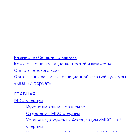
КОНТАКТЫ
Тел: 8-918-779-87-75, 8-988-102-84-48
E-mail: 1kia@mail.ru, kazak-edinstvo@mail.ru
ПОЛЕЗНЫЕ ССЫЛКИ
Казачество Северного Кавказа
Комитет по делам национальностей и казачества
Ставропольского краz
Организация развития традиционной казачьей культуры
«Казачий формат»
ГЛАВНАЯ
МКО «Терцы»
Руководитель и Правление
Отделения МКО «Терцы»
Уставные документы Ассоциации «МКО ТКВ
«Терцы»