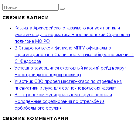
СВЕЖИЕ ЗАПИСИ
Казачата Архиерейского казачьего конвоя приняли
участие в сдаче норматива Ворошиловский Стрелок на
полигоне МО РФ
В Ставропольском филиале МПГУ официально
зарегистрировано Станичное казачье общество имени П.
С. Федосова
Успешно завершился ежегодный казачий рейд вокруг
Новотроицкого водохранилища
Участник СВО провел мастер-класс по стрельбе из
пневматики и лука для солнечнодольских казачат
В Петровском муниципальном округе провели
молодежные соревнования по стрельбе из
орбибольного оружия
СВЕЖИЕ КОММЕНТАРИИ
МКО ТКВ «ТЕРЦЫ» В СОЦИАЛЬНЫХ СЕТЯХ: