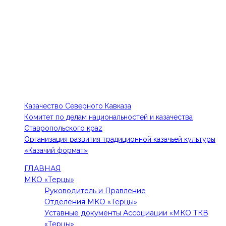
КОНТАКТЫ
Тел: 8-918-779-87-75, 8-988-102-84-48
E-mail: 1kia@mail.ru, kazak-edinstvo@mail.ru
ПОЛЕЗНЫЕ ССЫЛКИ
Казачество Северного Кавказа
Комитет по делам национальностей и казачества
Ставропольского краz
Организация развития традиционной казачьей культуры
«Казачий формат»
ГЛАВНАЯ
МКО «Терцы»
Руководитель и Правление
Отделения МКО «Терцы»
Уставные документы Ассоциации «МКО ТКВ
«Терцы»