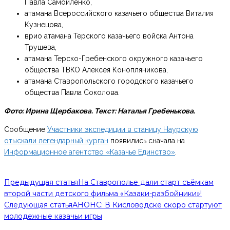
Павла Самойленко,
атамана Всероссийского казачьего общества Виталия
Кузнецова,
врио атамана Терского казачьего войска Антона
Трушева,
атамана Терско-Гребенского окружного казачьего
общества ТВКО Алексея Конопляникова,
атамана Ставропольского городского казачьего
общества Павла Соколова.
Фото: Ирина Щербакова. Текст: Наталья Гребенькова.
Сообщение
Участники экспедиции в станицу Наурскую
отыскали легендарный курган
появились сначала на
Информационное агентство «Казачье Единство»
.
Предыдущая статья
На Ставрополье дали старт съёмкам
второй части детского фильма «Казаки-разбойники»!
Следующая статья
АНОНС: В Кисловодске скоро стартуют
молодежные казачьи игры