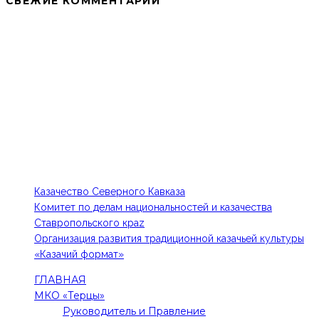
СВЕЖИЕ КОММЕНТАРИИ
МКО ТКВ «ТЕРЦЫ» В СОЦИАЛЬНЫХ СЕТЯХ:
КОНТАКТЫ
Тел: 8-918-779-87-75, 8-988-102-84-48
E-mail: 1kia@mail.ru, kazak-edinstvo@mail.ru
ПОЛЕЗНЫЕ ССЫЛКИ
Казачество Северного Кавказа
Комитет по делам национальностей и казачества
Ставропольского краz
Организация развития традиционной казачьей культуры
«Казачий формат»
ГЛАВНАЯ
МКО «Терцы»
Руководитель и Правление