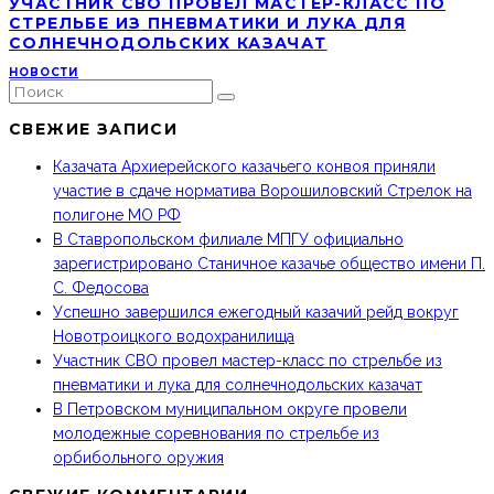
УЧАСТНИК СВО ПРОВЕЛ МАСТЕР-КЛАСС ПО
СТРЕЛЬБЕ ИЗ ПНЕВМАТИКИ И ЛУКА ДЛЯ
СОЛНЕЧНОДОЛЬСКИХ КАЗАЧАТ
НОВОСТИ
СВЕЖИЕ ЗАПИСИ
Казачата Архиерейского казачьего конвоя приняли
участие в сдаче норматива Ворошиловский Стрелок на
полигоне МО РФ
В Ставропольском филиале МПГУ официально
зарегистрировано Станичное казачье общество имени П.
С. Федосова
Успешно завершился ежегодный казачий рейд вокруг
Новотроицкого водохранилища
Участник СВО провел мастер-класс по стрельбе из
пневматики и лука для солнечнодольских казачат
В Петровском муниципальном округе провели
молодежные соревнования по стрельбе из
орбибольного оружия