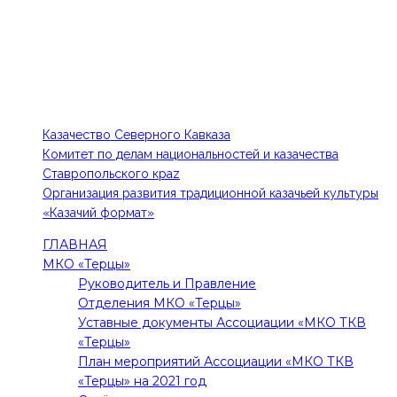
КОНТАКТЫ
Тел: 8-918-779-87-75, 8-988-102-84-48
E-mail: 1kia@mail.ru, kazak-edinstvo@mail.ru
ПОЛЕЗНЫЕ ССЫЛКИ
Казачество Северного Кавказа
Комитет по делам национальностей и казачества
Ставропольского краz
Организация развития традиционной казачьей культуры
«Казачий формат»
ГЛАВНАЯ
МКО «Терцы»
Руководитель и Правление
Отделения МКО «Терцы»
Уставные документы Ассоциации «МКО ТКВ
«Терцы»
План мероприятий Ассоциации «МКО ТКВ
«Терцы» на 2021 год