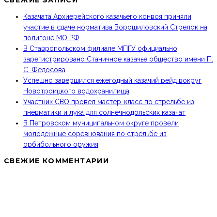
СВЕЖИЕ ЗАПИСИ
Казачата Архиерейского казачьего конвоя приняли
участие в сдаче норматива Ворошиловский Стрелок на
полигоне МО РФ
В Ставропольском филиале МПГУ официально
зарегистрировано Станичное казачье общество имени П.
С. Федосова
Успешно завершился ежегодный казачий рейд вокруг
Новотроицкого водохранилища
Участник СВО провел мастер-класс по стрельбе из
пневматики и лука для солнечнодольских казачат
В Петровском муниципальном округе провели
молодежные соревнования по стрельбе из
орбибольного оружия
СВЕЖИЕ КОММЕНТАРИИ
МКО ТКВ «ТЕРЦЫ» В СОЦИАЛЬНЫХ СЕТЯХ: